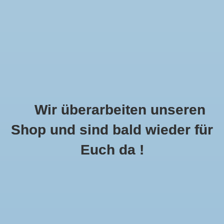
Wir überarbeiten unseren
Shop und sind bald wieder für
Call Us Now:
+49 8591 900112
Euch da !
0
MENU
Startseite
»
Schlagworte
»
Samtweste
Artikel Mit Schlagwort Samtweste
1 Produkte