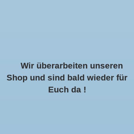
Wir überarbeiten unseren
Shop und sind bald wieder für
Call Us Now:
+49 8591 900112
Euch da !
0
MENU
Startseite
»
Schlagworte
»
Lodenjanker
Artikel Mit Schlagwort Lodenjanker
2 Produkte