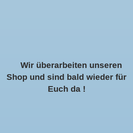
Wir überarbeiten unseren
Shop und sind bald wieder für
Call Us Now:
+49 8591 900112
Euch da !
0
MENU
Startseite
»
Kollektion
Kollektion
0 Produkte