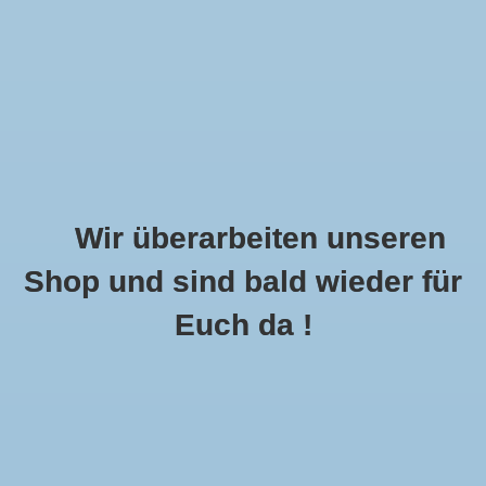
Wir überarbeiten unseren
Shop und sind bald wieder für
Call Us Now:
+49 8591 900112
Euch da !
0
MENU
Startseite
»
Schlagworte
»
rot
Artikel Mit Schlagwort Rot
3 Produkte