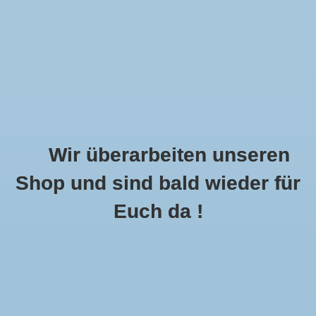
Wir überarbeiten unseren
Shop und sind bald wieder für
Call Us Now:
+49 8591 900112
Euch da !
0
MENU
Startseite
»
Schlagworte
»
Joppe
Artikel Mit Schlagwort Joppe
2 Produkte