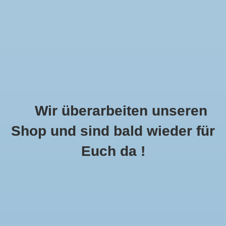
Wir überarbeiten unseren
Shop und sind bald wieder für
Call Us Now:
+49 8591 900112
Euch da !
0
MENU
Startseite
»
Übersicht
»
Angebote
Angebote
0 Produkte