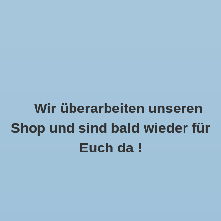
Wir überarbeiten unseren
Shop und sind bald wieder für
Call Us Now:
+49 8591 900112
Euch da !
0
MENU
Startseite
»
Damen
»
Accessoires
Accessoires
0 Produkte