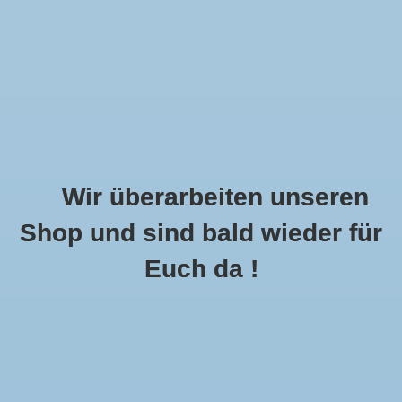
Wir überarbeiten unseren
Shop und sind bald wieder für
Call Us Now:
+49 8591 900112
Euch da !
0
MENU
Startseite
»
Schlagworte
»
beige
Artikel Mit Schlagwort Beige
2 Produkte