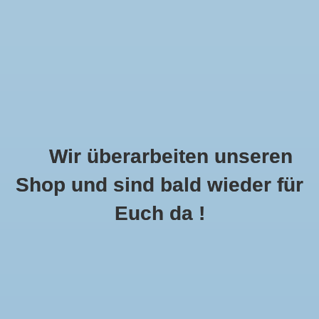
Wir überarbeiten unseren
Shop und sind bald wieder für
Call Us Now:
+49 8591 900112
Euch da !
0
MENU
Startseite
»
Schlagworte
»
pink
Artikel Mit Schlagwort Pink
2 Produkte