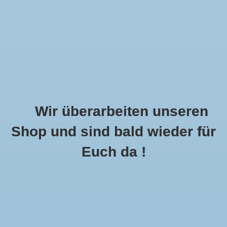
Wir überarbeiten unseren
Shop und sind bald wieder für
Call Us Now:
+49 8591 900112
Euch da !
0
MENU
Startseite
»
Mund Nasenschutz
Accessoires
0 Produkte