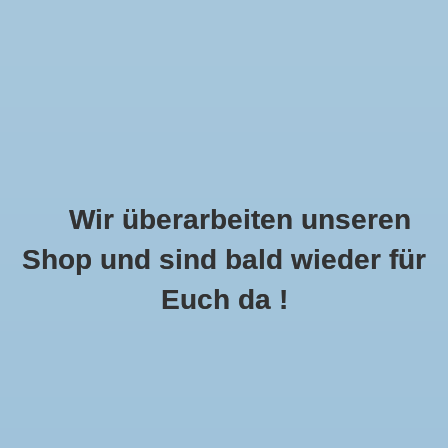
Wir überarbeiten unseren
Shop und sind bald wieder für
Call Us Now:
+49 8591 900112
Euch da !
0
MENU
Startseite
»
Schlagworte
»
rose
Artikel Mit Schlagwort Rose
1 Produkte