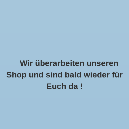
Wir überarbeiten unseren
Shop und sind bald wieder für
Call Us Now:
+49 8591 900112
Euch da !
0
MENU
Startseite
»
Jacke Dirndl