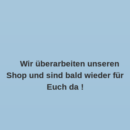
Wir überarbeiten unseren
Shop und sind bald wieder für
Call Us Now:
+49 8591 900112
Euch da !
0
MENU
Startseite
»
Schlagworte
»
rot
Artikel Mit Schlagwort Rot
3 Produkte