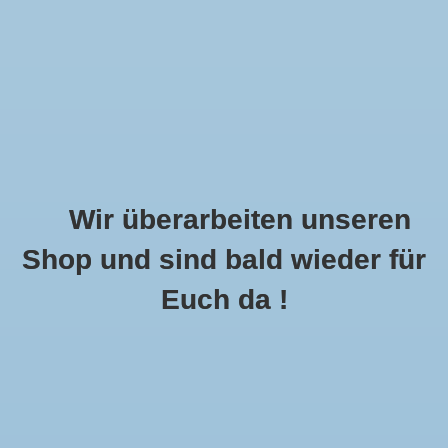
Wir überarbeiten unseren
Shop und sind bald wieder für
Call Us Now:
+49 8591 900112
Euch da !
0
MENU
Startseite
»
Samtweste Herren