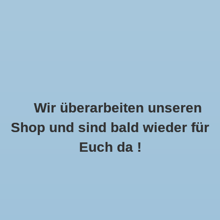
Wir überarbeiten unseren
Shop und sind bald wieder für
Call Us Now:
+49 8591 900112
Euch da !
0
MENU
Startseite
»
Schlagworte
»
Taft
Artikel Mit Schlagwort Taft
0 Produkte