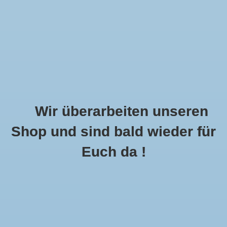
Wir überarbeiten unseren
Shop und sind bald wieder für
Call Us Now:
+49 8591 900112
Euch da !
0
MENU
Startseite
»
Schlagworte
»
Rosen
Artikel Mit Schlagwort Rosen
0 Produkte