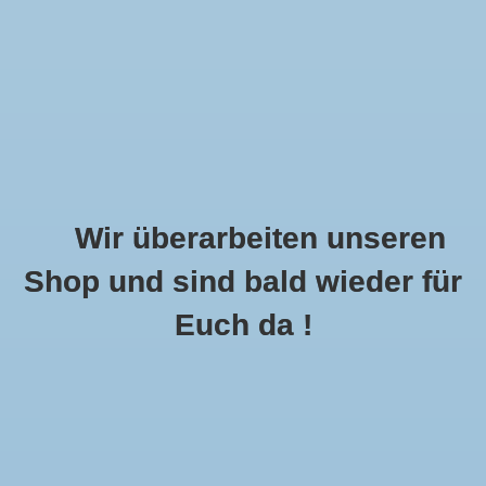
Wir überarbeiten unseren
Shop und sind bald wieder für
Call Us Now:
+49 8591 900112
Euch da !
0
MENU
Startseite
»
Schlagworte
»
Poncho Damen
Artikel Mit Schlagwort Poncho Damen
1 Produkte