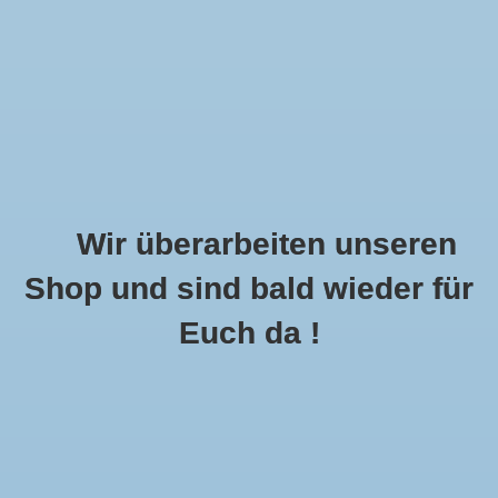
Wir überarbeiten unseren
Shop und sind bald wieder für
Call Us Now:
+49 8591 900112
Euch da !
0
MENU
Startseite
»
Schlagworte
»
Nasenschutz
Artikel Mit Schlagwort Nasenschutz
0 Produkte