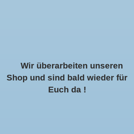
Wir überarbeiten unseren
Shop und sind bald wieder für
Call Us Now:
+49 8591 900112
Euch da !
0
MENU
Startseite
»
Schlagworte
»
leo
Artikel Mit Schlagwort Leo
0 Produkte