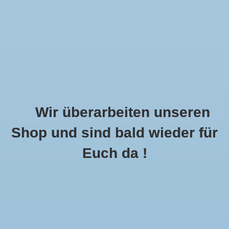
Wir überarbeiten unseren
Shop und sind bald wieder für
Call Us Now:
+49 8591 900112
Euch da !
0
MENU
Startseite
»
Schlagworte
»
Hochzeit
Artikel Mit Schlagwort Hochzeit
0 Produkte