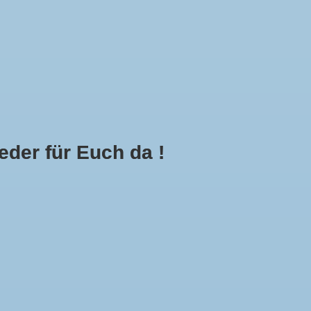
Mein Konto
Kasse
Call Us Now:
+49 8591 900112
der für Euch da !
0
E
MEHR
Anzeigen:
12
Sortieren nach:
Neueste Produkte