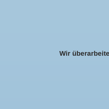
Wir überarbeiten
DAMEN
HERREN
KOLLEKTION
MUND
Kategorien
Startseite
»
Artikel 
Damen
(46)
Herren
(15)