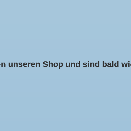
 unseren Shop und sind bald wie
 NASENSCHUTZ
PONCHOS UND CAPES
KINDER
SCHUH
Schlagworte
»
Handtasche
Mit Schlagwort Handtasche
0 Produkte
Produkte vergleichen (0)