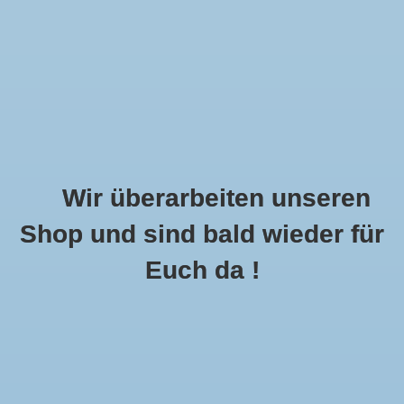
Wir überarbeiten unseren
Shop und sind bald wieder für
Call Us Now:
+49 8591 900112
Euch da !
0
MENU
Startseite
»
Schlagworte
»
Behelfsmaske
Artikel Mit Schlagwort Behelfsmaske
0 Produkte