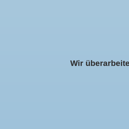
Wir überarbeiten
DAMEN
HERREN
KOLLEKTION
MUND
Startseite
»
Brokat bordeaux