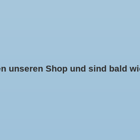
 unseren Shop und sind bald wie
 NASENSCHUTZ
PONCHOS UND CAPES
KINDER
SCHUH
MONDKINI
BROKAT BORDEAUX
Noch keine Bewertungen
Ihre Bewertun