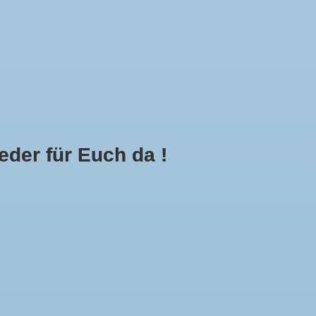
Mein Konto
Kasse
Call Us Now:
+49 8591 900112
der für Euch da !
0
E
MEHR
g hinzufügen