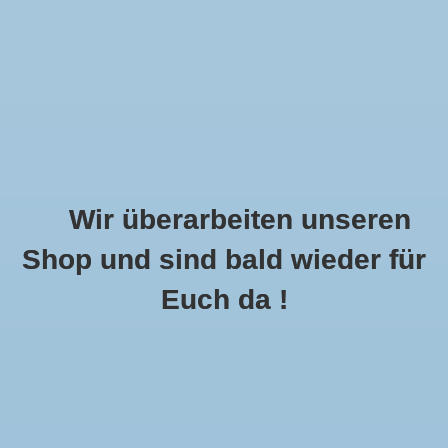
Wir überarbeiten unseren
Shop und sind bald wieder für
Call Us Now:
+49 8591 900112
Euch da !
0
MENU
Startseite
»
Stola