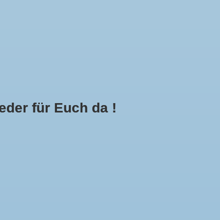
Mein Konto
Kasse
Call Us Now:
+49 8591 900112
der für Euch da !
0
E
MEHR
g hinzufügen