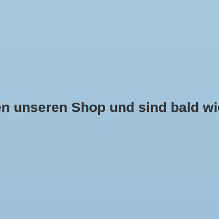
 unseren Shop und sind bald wie
 NASENSCHUTZ
PONCHOS UND CAPES
KINDER
SCHUH
MONDKINI
BROKAT SENF- ROT
Noch keine Bewertungen
Ihre Bewertun