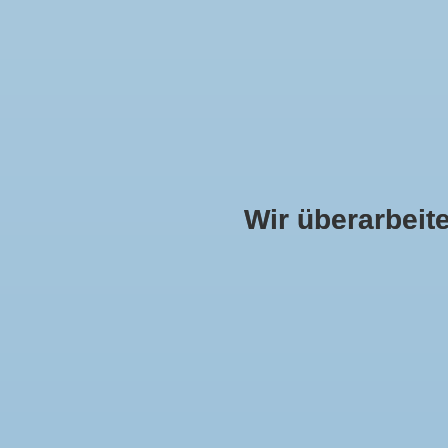
Wir überarbeiten
DAMEN
HERREN
KOLLEKTION
MUND
Startseite
»
Brokat senf- rot