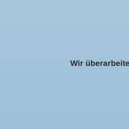
Wir überarbeiten
DAMEN
HERREN
KOLLEKTION
MUND
Startseite
»
Brokat rot - creme