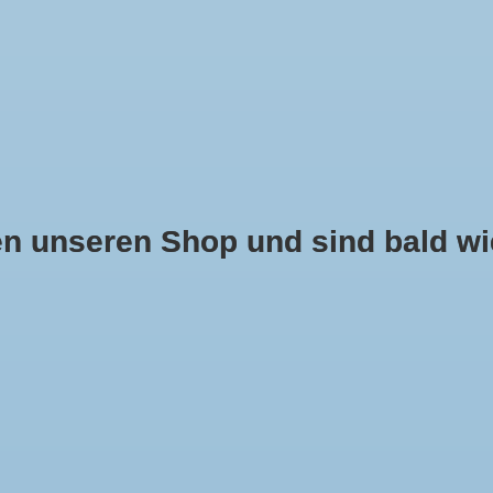
 unseren Shop und sind bald wie
 NASENSCHUTZ
PONCHOS UND CAPES
KINDER
SCHUH
MONDKINI
BROKAT ROT - CREME
Noch keine Bewertungen
Ihre Bewertun