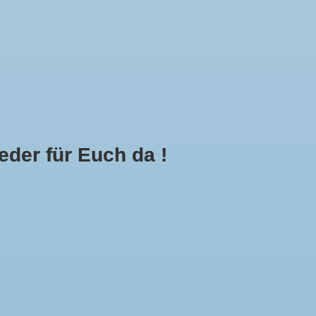
Mein Konto
Kasse
Call Us Now:
+49 8591 900112
der für Euch da !
0
E
MEHR
g hinzufügen