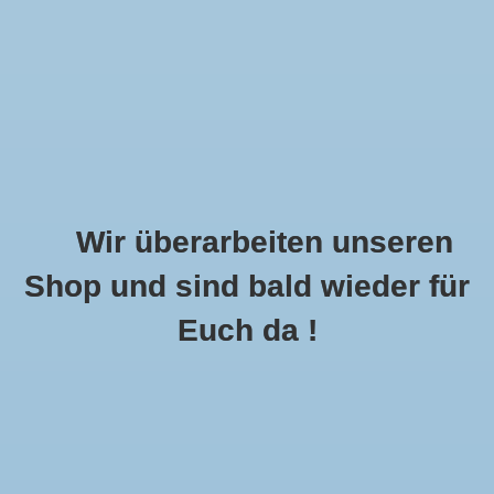
Wir überarbeiten unseren
Shop und sind bald wieder für
Call Us Now:
+49 8591 900112
Euch da !
0
MENU
Startseite
»
Brokat ornament